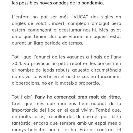
les possibles noves onades de la pandèmia.
L’entorn no pot ser més “VUCA” (les sigles en
anglès de volàtil, incert, complex i ambigu) però
estem començant a acostumar-nos-hi. Més aviat
diria que tenim clar que viurem en aquest estat
durant un llarg període de temps.
Tot i que l’anunci de les vacunes a finals de l’any
2020 va provocar un petit rebot en les borses i en
el nombre de leads rebuts, aquesta circumstància
no es va convertir en el nostre cas en tancament
d’operacions, no en la mateixa proporció.
Tot i així,
l’any ha començat amb molt de ritme
.
Crec que més que mai ens hem adonat de la
importància del lloc en el qual vivim. També que,
en molts casos, treballar des de casa és possible i
fantàstic, encara que sempre amb un espai més o
menys habilitat per a fer-ho. En cas contrari, el