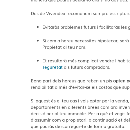
Des de Vivendex recomanem sempre escripturar l
Evitaràs problemes futurs i facilitaràs les 
Si com a hereu necessites hipotecar, serà o
Propietat al teu nom.
Et resultarà més complicat vendre l’habita
seguretat
als futurs compradors.
Bona part dels hereus que reben un pis
opten p
rendibilitat a més d’evitar-se els costos que s
Si aquest és el teu cas i vols optar per la venda
departaments en diferents àrees com ara invers
decisió per al teu immoble. Per a què et vagis 
d’assumir com a propietari, a continuació et 
que podràs descarregar-te de forma gratuïta.