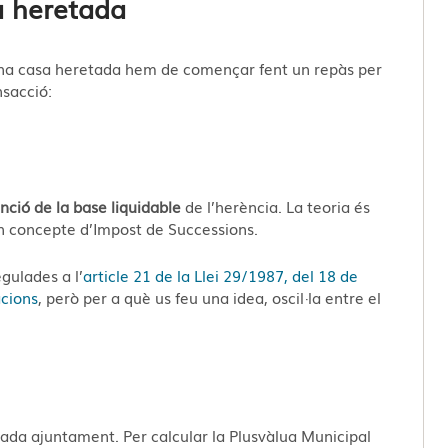
a heretada
una casa heretada hem de començar fent un repàs per
nsacció:
unció de la base liquidable
de l’herència. La teoria és
n concepte d’Impost de Successions.
egulades a l’
article 21 de la Llei 29/1987, del 18 de
acions
, però per a què us feu una idea, oscil·la entre el
ada ajuntament. Per calcular la Plusvàlua Municipal