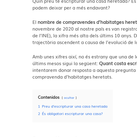
Quin preu té escripturar una casa heretada? Es 
podem deixar per a més endavant?
El
nombre de compravendes d’habitatges heret
novembre de 2020 al nostre país es van regist
de l’INE), la xifra més alta dels últims 10 anys
trajectòria ascendent a causa de l’evolució de 
Amb unes xifres així, no és estrany que una de l
últims mesos sigui la següent:
Quant costa escr
intentarem donar resposta a aquesta pregunta a
compravenda d’habitatges heretats.
Contenidos
ocultar
1
Preu d’escripturar una casa heretada
2
És obligatori escripturar una casa?