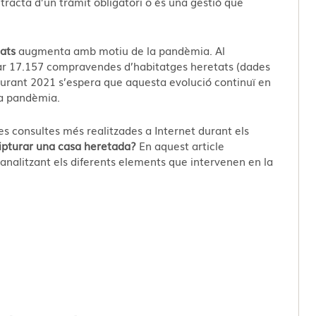
tracta d’un tràmit obligatori o és una gestió que
ats
augmenta amb motiu de la pandèmia. Al
rar 17.157 compravendes d’habitatges heretats (dades
. Durant 2021 s’espera que aquesta evolució continuï en
la pandèmia.
es consultes més realitzades a Internet durant els
ipturar una casa heretada?
En aquest article
nalitzant els diferents elements que intervenen en la