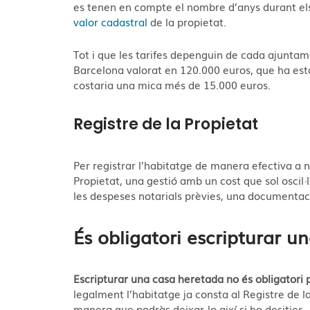
es tenen en compte el nombre d’anys durant els q
valor cadastral
de la propietat.
Tot i que les tarifes depenguin de cada ajuntam
Barcelona valorat en 120.000 euros, que ha est
costaria una mica més de 15.000 euros.
Registre de la Propietat
Per registrar l’habitatge de manera efectiva a n
Propietat, una gestió amb un cost que sol oscil·
les despeses notarials prèvies, una documentaci
És obligatori escripturar u
E
scripturar una casa heretada no és obligatori
legalment l’habitatge ja consta al Registre de l
manera que podràs deixar-lo així si ho desitjes.