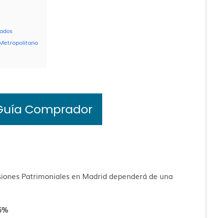
sados
 Metropolitano
Guía Comprador
siones Patrimoniales en Madrid dependerá de una
 6%