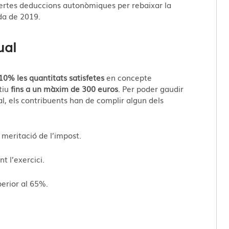
certes deduccions autonòmiques per rebaixar la
nda de 2019.
ual
10% les quantitats satisfetes
en concepte
tiu
fins a un màxim de 300 euros
. Per poder gaudir
al, els contribuents han de complir algun dels
 meritació de l’impost.
t l’exercici.
perior al 65%.