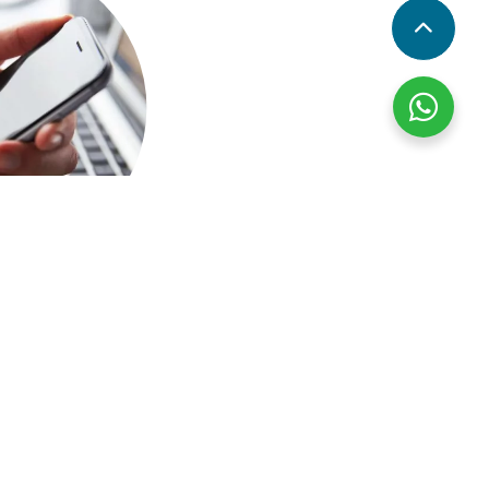
NTO PAGARÁS
Y LAS
REBAJAS
EDES ACCEDER
U PERFIL