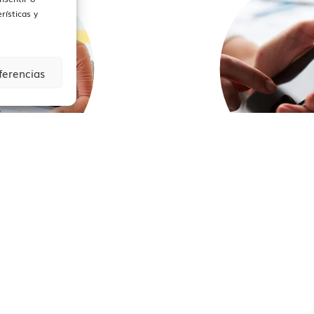
rísticas y
ferencias
MO FUNCIONA
CALCULA
CUÁ
 CATALUÑA
POR EL ITP 
CIÓN OFICIAL
A LAS QUE PU
A TRIBUTARIA
SEGÚN T