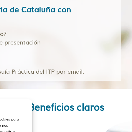
ria de Cataluña con
to?
de presentación
uía Práctica del ITP por email.
Beneficios claros
cookies para
o nos
nsentir o