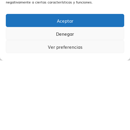
negativamente a ciertas características y funciones.
Claves para potenciar la
iluminación
y
el
espacio.
Aceptar
Casos de éxito
reales.
Denegar
Ver preferencias
Beneficios claros