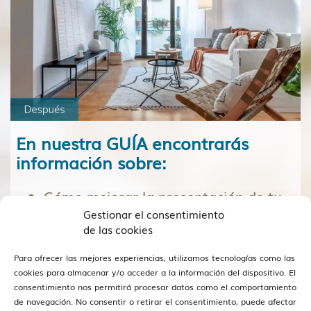
En nuestra GUÍA encontrarás
información sobre:
Cómo mejorar la presentación de tu
hogar
sin grandes inversiones.
Gestionar el consentimiento
de las cookies
Estrategias visuales
para atraer a
Para ofrecer las mejores experiencias, utilizamos tecnologías como las
más compradores.
cookies para almacenar y/o acceder a la información del dispositivo. El
consentimiento nos permitirá procesar datos como el comportamiento
Que NO es Home Staging
de navegación. No consentir o retirar el consentimiento, puede afectar