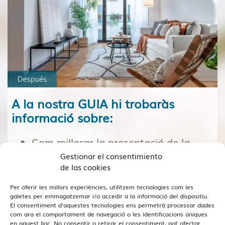
A la nostra GUIA hi trobaràs
informació sobre:
Com millorar la presentació de la
teva llar
sense grans inversions.
Gestionar el consentimiento
de las cookies
Estrategies visuals
per atraure més
Per oferir les millors experiències, utilitzem tecnologies com les
compradors.
galetes per emmagatzemar i/o accedir a la informació del dispositiu.
El consentiment d'aquestes tecnologies ens permetrà processar dades
Què NO és el Home Staging
com ara el comportament de navegació o les identificacions úniques
en aquest lloc. No consentir o retirar el consentiment, pot afectar