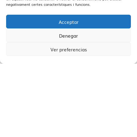
negativament certes característiques i funcions.
Claus per potenciar la
il·luminació
i
l’
espai.
Acceptar
Cases d’èxit
reals.
Denegar
Ver preferencias
Beneficis clars