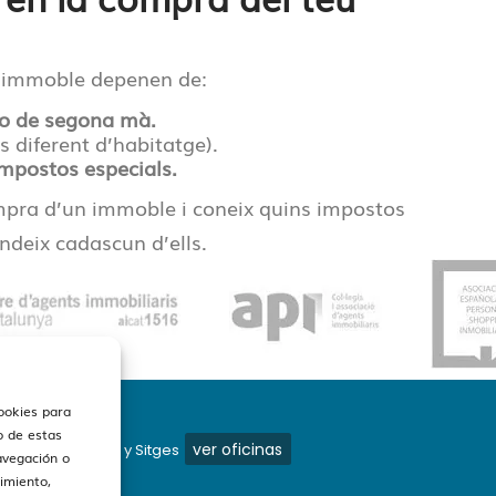
 immoble depenen de:
 o de segona mà.
 diferent d’habitatge).
mpostos especials.
ompra d’un immoble i coneix quins impostos
ndeix cadascun d’ells.
cookies para
o de estas
ver oficinas
os en Barcelona y Sitges
avegación o
timiento,