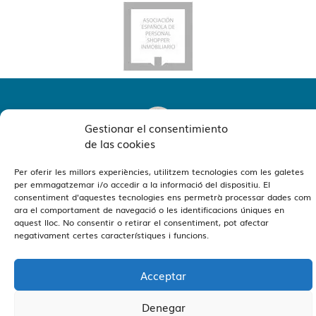
Gestionar el consentimiento
de las cookies
Per oferir les millors experiències, utilitzem tecnologies com les galetes
Veure Oficines
Estamos en Barcelona y Reus
per emmagatzemar i/o accedir a la informació del dispositiu. El
consentiment d'aquestes tecnologies ens permetrà processar dades com
ara el comportament de navegació o les identificacions úniques en
aquest lloc. No consentir o retirar el consentiment, pot afectar
negativament certes característiques i funcions.
Acceptar
Vivendex
2026
Avís Legal
Política de privadesa
Política de Cookies
Denegar