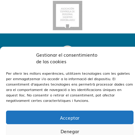
Gestionar el consentimiento
de las cookies
Per oferir les millors experiències, utilitzem tecnologies com les galetes
Veure Oficines
Estamos en Barcelona y Reus
per emmagatzemar i/o accedir a la informació del dispositiu. El
consentiment d'aquestes tecnologies ens permetrà processar dades com
ara el comportament de navegació o les identificacions úniques en
aquest lloc. No consentir o retirar el consentiment, pot afectar
negativament certes característiques i funcions.
Acceptar
Vivendex
2026
Avís Legal
Política de privadesa
Política de Cookies
Denegar